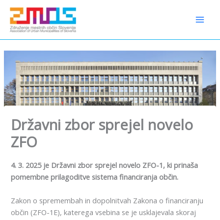
Preskoči
content
na
vsebino
Državni zbor sprejel novelo
ZFO
4. 3. 2025 je Državni zbor sprejel novelo ZFO-1, ki prinaša
pomembne prilagoditve sistema financiranja občin.
Zakon o spremembah in dopolnitvah Zakona o financiranju
občin (ZFO-1E), katerega vsebina se je usklajevala skoraj