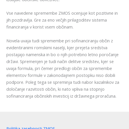
Vse navedene spremembe ZMOS ocenjuje kot pozitivne in
jih pozdravlja. Gre za eno večjih prilagoditev sistema
financiranja v korist vsem občinam.
Novela uvaja tudi spremembe pri sofinanciranju občin z
evidentiranimi romskimi naselji, kjer prejeta sredstva
postajajo namenska in bo o njih potrebno letno poročanje
državi. Spremenjen je tudi način delitve sredstev, kjer se
uvaja formula, pri čemer predlogi občin za spremembe
elementov formule v zakonodajnem postopku niso dobili
podpore. Poleg tega se spreminja tudi nabor kazalnikov za
določanje razvitosti občin, ki nato vpliva na stopnjo
sofinanciranja občinskih investicij iz državnega proračuna.
Politika zasebnosti ZMOS