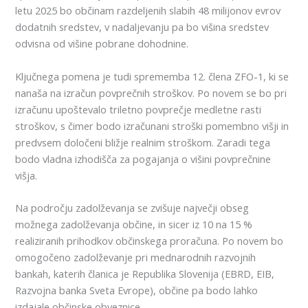
letu 2025 bo občinam razdeljenih slabih 48 milijonov evrov
dodatnih sredstev, v nadaljevanju pa bo višina sredstev
odvisna od višine pobrane dohodnine.
Ključnega pomena je tudi sprememba 12. člena ZFO-1, ki se
nanaša na izračun povprečnih stroškov. Po novem se bo pri
izračunu upoštevalo triletno povprečje medletne rasti
stroškov, s čimer bodo izračunani stroški pomembno višji in
predvsem določeni bližje realnim stroškom. Zaradi tega
bodo vladna izhodišča za pogajanja o višini povprečnine
višja.
Na področju zadolževanja se zvišuje največji obseg
možnega zadolževanja občine, in sicer iz 10 na 15 %
realiziranih prihodkov občinskega proračuna. Po novem bo
omogočeno zadolževanje pri mednarodnih razvojnih
bankah, katerih članica je Republika Slovenija (EBRD, EIB,
Razvojna banka Sveta Evrope), občine pa bodo lahko
izdajale občinske obveznice.