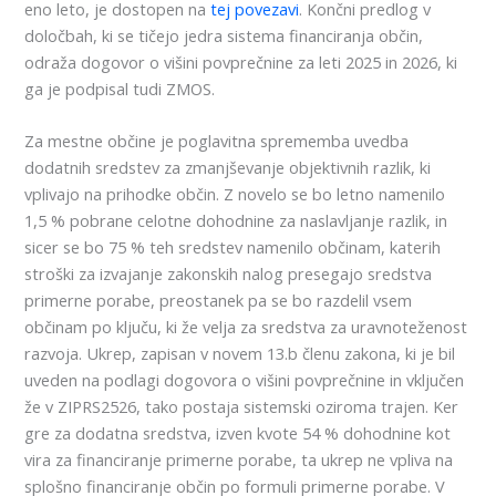
eno leto, je dostopen na
tej povezavi
. Končni predlog v
določbah, ki se tičejo jedra sistema financiranja občin,
odraža dogovor o višini povprečnine za leti 2025 in 2026, ki
ga je podpisal tudi ZMOS.
Za mestne občine je poglavitna sprememba uvedba
dodatnih sredstev za zmanjševanje objektivnih razlik, ki
vplivajo na prihodke občin. Z novelo se bo letno namenilo
1,5 % pobrane celotne dohodnine za naslavljanje razlik, in
sicer se bo 75 % teh sredstev namenilo občinam, katerih
stroški za izvajanje zakonskih nalog presegajo sredstva
primerne porabe, preostanek pa se bo razdelil vsem
občinam po ključu, ki že velja za sredstva za uravnoteženost
razvoja. Ukrep, zapisan v novem 13.b členu zakona, ki je bil
uveden na podlagi dogovora o višini povprečnine in vključen
že v ZIPRS2526, tako postaja sistemski oziroma trajen. Ker
gre za dodatna sredstva, izven kvote 54 % dohodnine kot
vira za financiranje primerne porabe, ta ukrep ne vpliva na
splošno financiranje občin po formuli primerne porabe. V