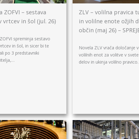
a ZOFVI – sestava
ZLV – volilna pravica t
 vrtcev in šol (jul. 26)
in volilne enote ožjih 
občin (maj 26) – SPRE
ZOFVI spreminja sestavo
rtcev in šol, in sicer bi te
Novela ZLV vrača določanje 
ali po 3 predstavniki
volilnih enot za volitve v svete
itelja,…
delov in ukinja volilno pravico