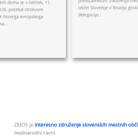
predstavništvo Združenja mes
kem domu je v četrtek, 11.
občin Slovenije v Bruslju gosti
026, potekal strokovni
delegacijo…
k Novega evropskega
sa…
ZMOS je
interesno združenje slovenskih mestnih obč
mednarodni ravni.