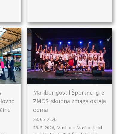
v
Maribor gostil Športne igre
elovno
ZMOS: skupna zmaga ostaja
čine
doma
28. 05. 2026
26. 5. 2026, Maribor – Maribor je bil