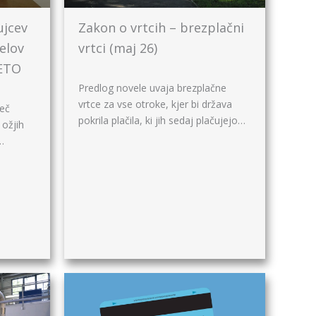
ujcev
Zakon o vrtcih – brezplačni
delov
vrtci (maj 26)
JETO
Predlog novele uvaja brezplačne
vrtce za vse otroke, kjer bi država
več
pokrila plačila, ki jih sedaj plačujejo…
 ožjih
…