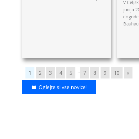
V Celjs
junija 2
dogode
Bauhau
…
1
2
3
4
5
7
8
9
10
»
Oglejte si vse novice!