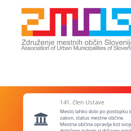
141. člen Ustave
Mesto lahko dobi po postopku in 
zakon, status mestne občine.
Mestna občina opravlja kot svoj
določene naloge iz državne prist