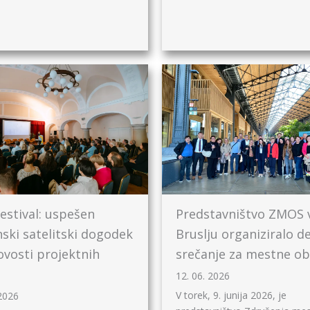
estival: uspešen
Predstavništvo ZMOS 
nski satelitski dogodek
Bruslju organiziralo d
ovosti projektnih
srečanje za mestne ob
12. 06. 2026
V torek, 9. junija 2026, je
 2026