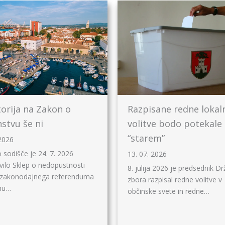
orija na Zakon o
Razpisane redne lokal
nstvu še ni
volitve bodo potekale
“starem”
 2026
 sodišče je 24. 7. 2026
13. 07. 2026
avilo Sklep o nedopustnosti
8. julija 2026 je predsednik D
 zakonodajnega referenduma
zbora razpisal redne volitve v
nu…
občinske svete in redne…