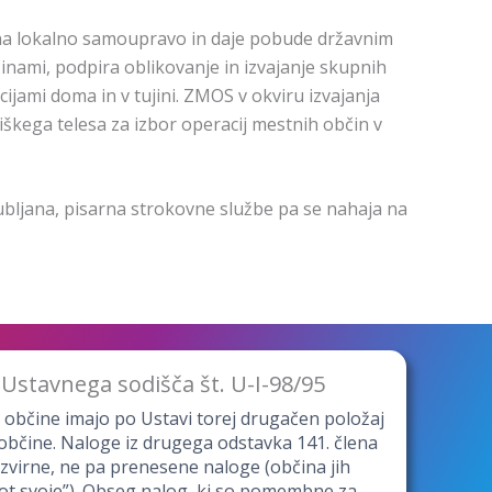
na lokalno samoupravo in daje pobude državnim
nami, podpira oblikovanje in izvajanje skupnih
ijami doma in v tujini. ZMOS v okviru izvajanja
škega telesa za izbor operacij mestnih občin v
ubljana, pisarna strokovne službe pa se nahaja na
Ustavnega sodišča št. U-I-98/95
 občine imajo po Ustavi torej drugačen položaj
 občine. Naloge iz drugega odstavka 141. člena
izvirne, ne pa prenesene naloge (občina jih
kot svoje”). Obseg nalog, ki so pomembne za