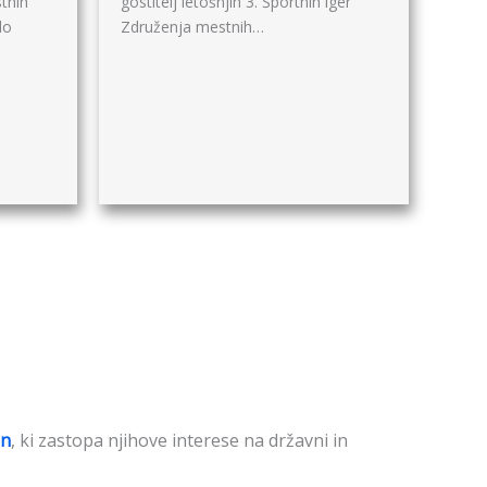
tnih
gostitelj letošnjih 3. Športnih iger
lo
Združenja mestnih…
in
, ki zastopa njihove interese na državni in