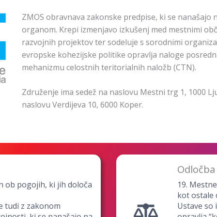
ZMOS obravnava zakonske predpise, ki se nanašajo 
organom. Krepi izmenjavo izkušenj med mestnimi obči
razvojnih projektov ter sodeluje s sorodnimi organizac
evropske kohezijske politike opravlja naloge posredni
mehanizmu celostnih teritorialnih naložb (CTN).
Združenje ima sedež na naslovu Mestni trg 1, 1000 Lj
naslovu Verdijeva 10, 6000 Koper.
Odločba 
ob pogojih, ki jih določa
19. Mestne
kot ostale
e tudi z zakonom
Ustave so 
ojnosti, ki se nanašajo na
opravlja “