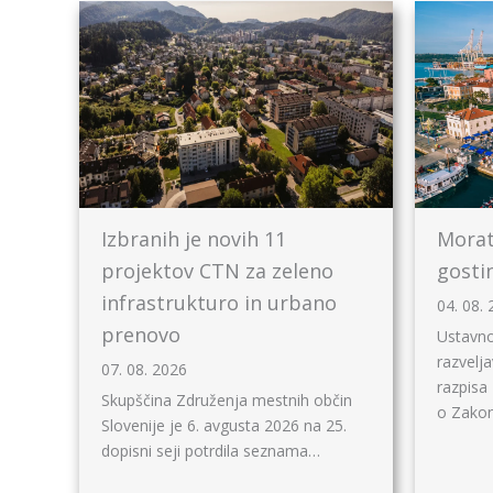
Izbranih je novih 11
Morat
projektov CTN za zeleno
gosti
infrastrukturo in urbano
04. 08.
prenovo
Ustavno
razvelj
07. 08. 2026
razpisa
Skupščina Združenja mestnih občin
o Zako
Slovenije je 6. avgusta 2026 na 25.
dopisni seji potrdila seznama…