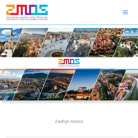
Preskoči
content
na
vsebino
Zadnje novice