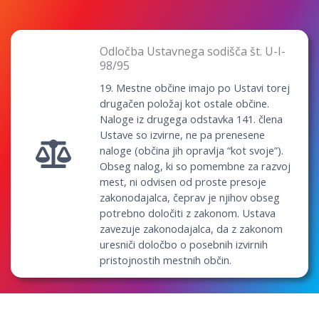
Odločba Ustavnega sodišča št. U-I-
98/95
19. Mestne občine imajo po Ustavi torej
drugačen položaj kot ostale občine.
Naloge iz drugega odstavka 141. člena
Ustave so izvirne, ne pa prenesene
naloge (občina jih opravlja “kot svoje”).
Obseg nalog, ki so pomembne za razvoj
mest, ni odvisen od proste presoje
zakonodajalca, čeprav je njihov obseg
potrebno določiti z zakonom. Ustava
zavezuje zakonodajalca, da z zakonom
uresniči določbo o posebnih izvirnih
pristojnostih mestnih občin.