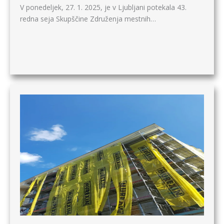
V ponedeljek, 27. 1. 2025, je v Ljubljani potekala 43.
redna seja Skupščine Združenja mestnih…