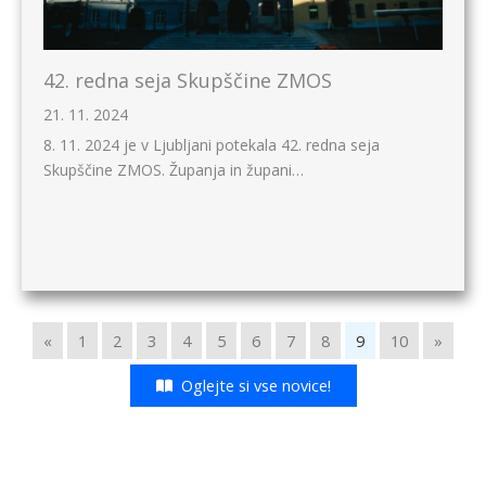
42. redna seja Skupščine ZMOS
21. 11. 2024
8. 11. 2024 je v Ljubljani potekala 42. redna seja
Skupščine ZMOS. Županja in župani…
«
1
2
3
4
5
6
7
8
9
10
»
Oglejte si vse novice!