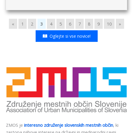
«
1
2
3
4
5
6
7
8
9
10
»
Oglejte si vse novice!
ZMOS je
interesno združenje slovenskih mestnih občin
, ki
zastopa njihove interese na državni in mednarodni ravni.