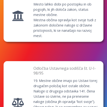
Mesto lahko dobi po postopku in ob
pogojih, ki jih določa zakon, status
mestne občine.
Mestna občina opravlja kot svoje tudi z
zakonom določene naloge iz državne
pristojnosti, ki se nanašajo na razvoj
mest.
Odločba Ustavnega sodišča št. U-I-
98/95
19. Mestne občine imajo po Ustavi torej
drugačen položaj kot ostale občine.
Naloge iz drugega odstavka 141. člena
Ustave so izvirne, ne pa prenesene
naloge (občina jih opravlja “kot svoje”).
Obseg nalog, ki so pomembne za razvoj