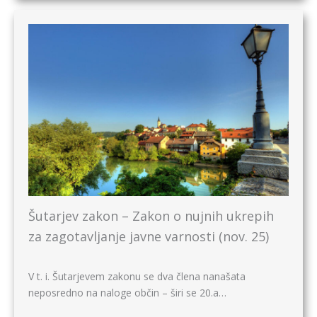
Šutarjev zakon – Zakon o nujnih ukrepih
za zagotavljanje javne varnosti (nov. 25)
V t. i. Šutarjevem zakonu se dva člena nanašata
neposredno na naloge občin – širi se 20.a…