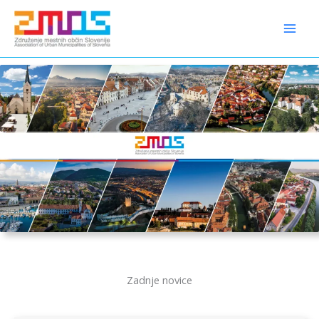
Preskoči
content
na
vsebino
Zadnje novice