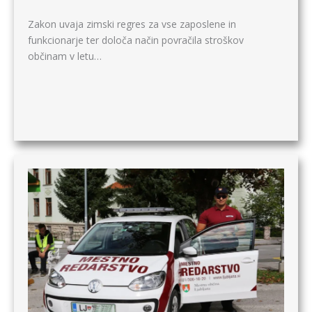
Zakon uvaja zimski regres za vse zaposlene in
funkcionarje ter določa način povračila stroškov
občinam v letu…