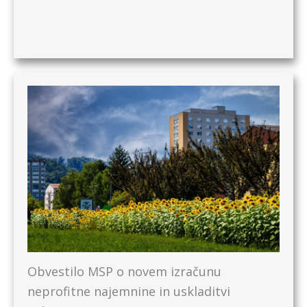
Obvestilo MSP o novem izračunu
neprofitne najemnine in uskladitvi