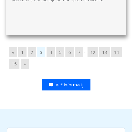
…
«
1
2
3
4
5
6
7
12
13
14
15
»
Več informacij