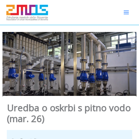
Preskoči
content
na
vsebino
Uredba o oskrbi s pitno vodo
(mar. 26)