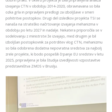
izvajanja CTN v obdobju 2014-2020, obravnavana so bila
ozka grla in pripravljeni predlogi za izboljšave v smeri
pohitritve postopkov. Drugi del izsledkov projekta TSI se
nanaša na strateško načrtovanje izvajanja mehanizma v
obdobju po letu 2027 in nadalje. Nekatera priporočila se v
sodelovanju z ministrstvi že izvajajo, med drugim je bil
izboljšan postopkovnik za potrditev vlog CTN, mehanizmu
so bila odobrena dodatna nepovratna sredstva za najbolj
zrele projekte, ki bodo pospešili črpanje EU sredstev v letu
2025, pripravljena je bila študija izvedljivosti vzpostavitve
predstavništva ZMOS v Bruslju.