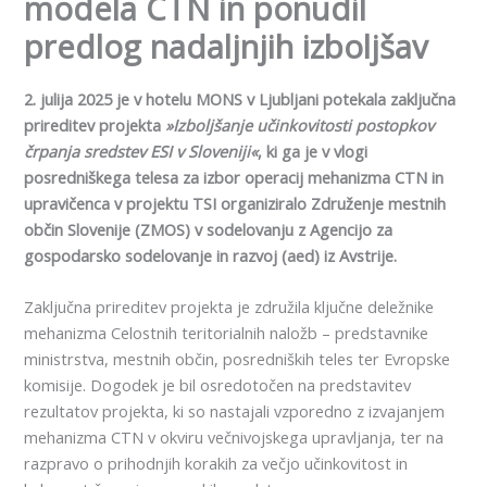
modela CTN in ponudil
predlog nadaljnjih izboljšav
2. julija 2025 je v hotelu MONS v Ljubljani potekala zaključna
prireditev projekta
»Izboljšanje učinkovitosti postopkov
črpanja sredstev ESI v Sloveniji«
, ki ga je v vlogi
posredniškega telesa za izbor operacij mehanizma CTN in
upravičenca v projektu TSI organiziralo Združenje mestnih
občin Slovenije (ZMOS) v sodelovanju z Agencijo za
gospodarsko sodelovanje in razvoj (aed) iz Avstrije.
Zaključna prireditev projekta je združila ključne deležnike
mehanizma Celostnih teritorialnih naložb – predstavnike
ministrstva, mestnih občin, posredniških teles ter Evropske
komisije. Dogodek je bil osredotočen na predstavitev
rezultatov projekta, ki so nastajali vzporedno z izvajanjem
mehanizma CTN v okviru večnivojskega upravljanja, ter na
razpravo o prihodnjih korakih za večjo učinkovitost in