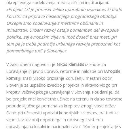
okrepljenega sodelovanja med različnimi institucijami:
»Projekt TSI je prinesel veliko uporabnih izsledkov, ki bodo
koristni za pripravo naslednjega programskega obdobja.
Okrepili smo sodelovanje z mestnimi občinami in
ministrstvi. Urbani razvoj ostaja pomemben del evropske
politike, saj evropskih ciljev ni moč doseči brez mest, pri
tem pa je treba področje urbanega razvoja prepoznati kot
pomembnega tudi v Sloveniji.«
V zaključnem nagovoru je
Nikos Kleniatis
iz Enote za
upravljanje in javno upravo, reforme in naložbe pri
Evropski
komisiji
izrazil visoko priznanje Združenju mestnih občin
Slovenije za uspešno izvedbo projekta in aktivno vlogo pri
krepitvi večnivojskega upravljanja v Sloveniji. Poudaril je, da
bo projekt imel konkretne učinke na terenu in da so tovrstne
pobude ključnega pomena za krepitev zmogljivosti držav
članic pri učinkoviti uporabi kohezijskih sredstev, pa tudi za
vzpostavitev bolj odpornega in odzivnega sistema
upravljanja na lokalni in nacionalni ravni. “Konec projekta je v