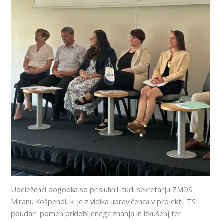
Udeleženci dogodka so prisluhnili tudi sekretarju ZMOS
Miranu Košpendi, ki je z vidika upravičenca v projektu TSI
poudaril pomen pridobljenega znanja in izkušenj ter