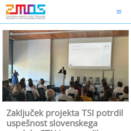
Preskoči
content
na
vsebino
Zaključek projekta TSI potrdil
uspešnost slovenskega