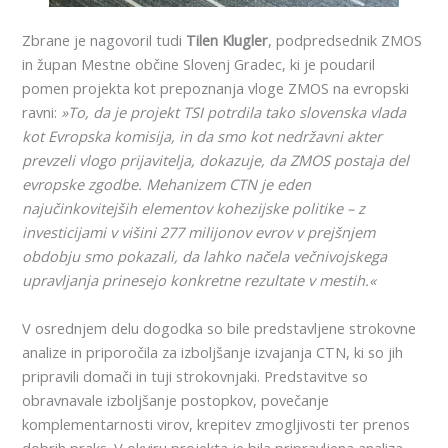
Zbrane je nagovoril tudi
Tilen Klugler
, podpredsednik ZMOS
in župan Mestne občine Slovenj Gradec, ki je poudaril
pomen projekta kot prepoznanja vloge ZMOS na evropski
ravni:
»To, da je projekt TSI potrdila tako slovenska vlada
kot Evropska komisija, in da smo kot nedržavni akter
prevzeli vlogo prijavitelja, dokazuje, da ZMOS postaja del
evropske zgodbe. Mehanizem CTN je eden
najučinkovitejših elementov kohezijske politike – z
investicijami v višini 277 milijonov evrov v prejšnjem
obdobju smo pokazali, da lahko načela večnivojskega
upravljanja prinesejo konkretne rezultate v mestih.«
V osrednjem delu dogodka so bile predstavljene strokovne
analize in priporočila za izboljšanje izvajanja CTN, ki so jih
pripravili domači in tuji strokovnjaki. Predstavitve so
obravnavale izboljšanje postopkov, povečanje
komplementarnosti virov, krepitev zmogljivosti ter prenos
dobrih praks. V okviru projekta je bila pripravljena analiza