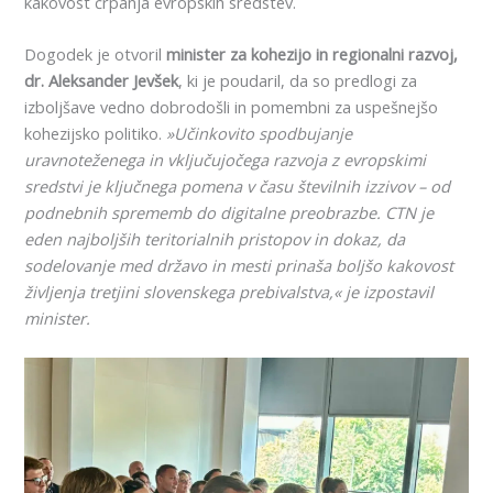
kakovost črpanja evropskih sredstev.
Dogodek je otvoril
minister za kohezijo in regionalni razvoj,
dr. Aleksander Jevšek
, ki je poudaril, da so predlogi za
izboljšave vedno dobrodošli in pomembni za uspešnejšo
kohezijsko politiko.
»Učinkovito spodbujanje
uravnoteženega in vključujočega razvoja z evropskimi
sredstvi je ključnega pomena v času številnih izzivov – od
podnebnih sprememb do digitalne preobrazbe. CTN je
eden najboljših teritorialnih pristopov in dokaz, da
sodelovanje med državo in mesti prinaša boljšo kakovost
življenja tretjini slovenskega prebivalstva,« je izpostavil
minister.