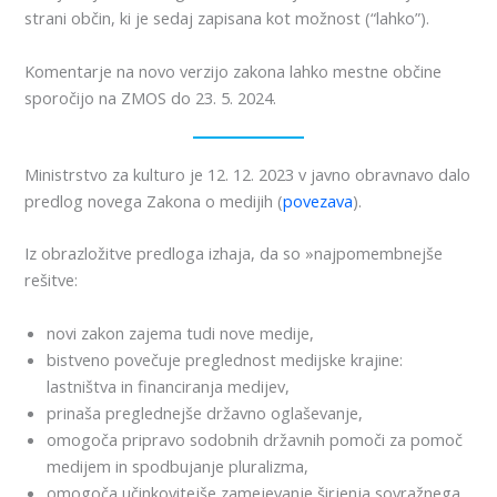
strani občin, ki je sedaj zapisana kot možnost (“lahko”).
Komentarje na novo verzijo zakona lahko mestne občine
sporočijo na ZMOS do 23. 5. 2024.
Ministrstvo za kulturo je 12. 12. 2023 v javno obravnavo dalo
predlog novega Zakona o medijih (
povezava
).
Iz obrazložitve predloga izhaja, da so »najpomembnejše
rešitve:
novi zakon zajema tudi nove medije,
bistveno povečuje preglednost medijske krajine:
lastništva in financiranja medijev,
prinaša preglednejše državno oglaševanje,
omogoča pripravo sodobnih državnih pomoči za pomoč
medijem in spodbujanje pluralizma,
omogoča učinkovitejše zamejevanje širjenja sovražnega