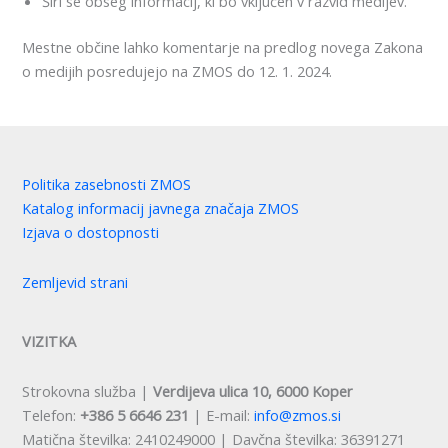
Širi se obseg informacij, ki bo vključen v razvid medijev.
Mestne občine lahko komentarje na predlog novega Zakona
o medijih posredujejo na ZMOS do 12. 1. 2024.
Politika zasebnosti ZMOS
Katalog informacij javnega značaja ZMOS
Izjava o dostopnosti
Zemljevid strani
VIZITKA
Strokovna služba |
Verdijeva ulica 10, 6000 Koper
Telefon:
+386 5 6646 231
| E-mail:
info@zmos.si
Matična številka: 2410249000 | Davčna številka: 36391271