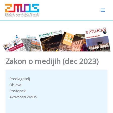
Preskoči
content
na
vsebino
Zakon o medijih (dec 2023)
Predlagatelj
Objava
Postopek
Aktivnosti ZMOS