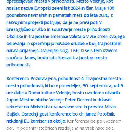
opredeljevalo mesta v prihodnosti. Mesto Velenje, kot
nosilec naziva Evropski zeleni list 2024 in član Misije 100
podnebno nevtralnih in pametnih mest do leta 2030, z
razvojnimi projekti potrjuje, da je na pravi poti v
brezogljično družbo in soustvarja mesta prihodnosti.
Okoljske in trajnostne smernice vpletajo v vse smeri svojega
delovanja in spreminjajo navade družbe v bolj trajnostni in
naravi prijaznejši življenjski slog. Tisti, ki se s tem izzivom
soočajo danes, bodo jutri kreirali trajnostna mesta
prihodnosti.
Konferenco Pozdravljena, prihodnost 4: Trajnostna mesta =
mesta prihodnosti, ki bo v ponedeljek, 30. septembra, od 9.
ure dalje v Domu kulture Velenje, bosta uvodoma otvorila
župan Mestne občine Velenje Peter Dermol in državni
sekretar na Ministrstvu za naravne vire in prostor Miran
Gajšek. Osrednji gost konference bo dr. Janez Potočnik,
nekdanji EU komisar za okolje.
Konferenca bo po uvodnem
delu in podanih iztočnicah razdeljena na vsebinske dele.