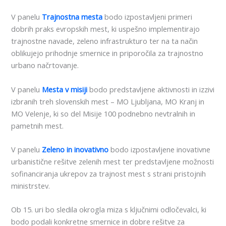
V panelu
Trajnostna mesta
bodo izpostavljeni primeri
dobrih praks evropskih mest, ki uspešno implementirajo
trajnostne navade, zeleno infrastrukturo ter na ta način
oblikujejo prihodnje smernice in priporočila za trajnostno
urbano načrtovanje.
V panelu
Mesta v misiji
bodo predstavljene aktivnosti in izzivi
izbranih treh slovenskih mest – MO Ljubljana, MO Kranj in
MO Velenje, ki so del Misije 100 podnebno nevtralnih in
pametnih mest.
V panelu
Zeleno in inovativno
bodo izpostavljene inovativne
urbanistične rešitve zelenih mest ter predstavljene možnosti
sofinanciranja ukrepov za trajnost mest s strani pristojnih
ministrstev.
Ob 15. uri bo sledila okrogla miza s ključnimi odločevalci, ki
bodo podali konkretne smernice in dobre rešitve za