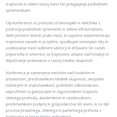
trajnostni in zeleni razvoj mest ter prilagajanje podnebnim
spremembam.
Cilji konference so povezati strokovnjake in deležnike s
področja podnebnih sprememb in zelene infrastrukture,
deliti primere dobrih praks mest, ki uspešno implementirajo
trajnostne navade in projekte, spodbujati izmenjavo idej in
sodelovanje med različnimi sektorji in državami ter razviti
priporočila in smernice za trajnostno urbano načrtovanje in
vključevanje prebivalcev v razvoj lokalne skupnosti.
Konferenca je namenjena mestnim načrtovalcem in
urbanistom, predstavnikom lokalnih skupnosti, okoljskim
inženirjem in znanstvenikom, političnim odločevalcem,
neprofitnim organizacijam in zagovornikom trajnosti,
zelenega prehoda, akademikom in raziskovalcem,
predstavnikom podjetij in gospodarstva ter vsem, ki so del
procesa pravičnega, zelenega in pametnega prehoda v
trajnostno in brezogljično prihodnost.