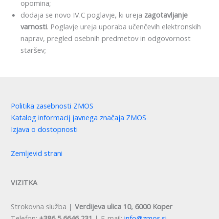
opomina;
dodaja se novo IV.C poglavje, ki ureja
zagotavljanje
varnosti
. Poglavje ureja uporaba učenčevih elektronskih
naprav, pregled osebnih predmetov in odgovornost
staršev;
Politika zasebnosti ZMOS
Katalog informacij javnega značaja ZMOS
Izjava o dostopnosti
Zemljevid strani
VIZITKA
Strokovna služba |
Verdijeva ulica 10, 6000 Koper
Telefon:
+386 5 6646 231
| E-mail:
info@zmos.si