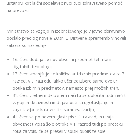
ustanovi kot laični sodelavec nudi tudi zdravstveno pomoč
na prevozu.
Ministrstvo za vzgojo in izobraževanje je v javno obravnavo
poslalo predlog novele ZOsn-L. Bistvene sprememb v noveli
zakona so naslednje:
16. člen: dodaja se nov obvezni predmet tehnike in
digitalnih tehnologij;
17. člen: zmanjšuje se količina ur izbirnih predmetov za 7.
razred, v 7. razredu lahko učenec izbere samo dve uri
pouka izbirnih predmetov, namesto prej možnih treh.
31. člen: v letnem delovnem načrtu se določita tudi načrt
vzgojnih dejavnosti in dejavnosti za ugotavljanje in
zagotavljanje kakovosti s samoevalvacijo;
41. člen: se po novem glasi vpis v 1. razred, in uvaja
obveznost vpisa šole otroka v 1. razred tudi po preteku
roka za vpis, če se preseli v šolski okoliš te šole