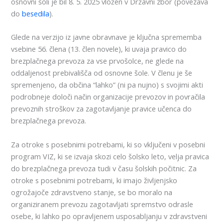
osnovni šoli je bil 8. 5. 2025 vložen v Državni zbor (povezava
do
besedila
).
Glede na verzijo iz javne obravnave je ključna sprememba
vsebine 56. člena (13. člen novele), ki uvaja pravico do
brezplačnega prevoza za vse prvošolce, ne glede na
oddaljenost prebivališča od osnovne šole. V členu je še
spremenjeno, da občina “lahko” (ni pa nujno) s svojimi akti
podrobneje določi način organizacije prevozov in povračila
prevoznih stroškov za zagotavljanje pravice učenca do
brezplačnega prevoza.
Za otroke s posebnimi potrebami, ki so vključeni v posebni
program VIZ, ki se izvaja skozi celo šolsko leto, velja pravica
do brezplačnega prevoza tudi v času šolskih počitnic. Za
otroke s posebnimi potrebami, ki imajo življenjsko
ogrožajoče zdravstveno stanje, se bo moralo na
organiziranem prevozu zagotavljati spremstvo odrasle
osebe, ki lahko po opravljenem usposabljanju v zdravstveni