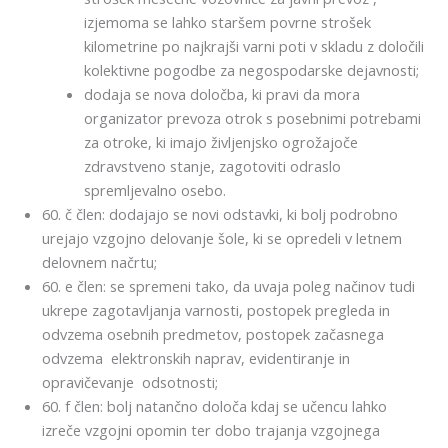
izjemoma se lahko staršem povrne strošek
kilometrine po najkrajši varni poti v skladu z določili
kolektivne pogodbe za negospodarske dejavnosti;
dodaja se nova določba, ki pravi da mora
organizator prevoza otrok s posebnimi potrebami
za otroke, ki imajo življenjsko ogrožajoče
zdravstveno stanje, zagotoviti odraslo
spremljevalno osebo.
60. č člen: dodajajo se novi odstavki, ki bolj podrobno
urejajo vzgojno delovanje šole, ki se opredeli v letnem
delovnem načrtu;
60. e člen: se spremeni tako, da uvaja poleg načinov tudi
ukrepe zagotavljanja varnosti, postopek pregleda in
odvzema osebnih predmetov, postopek začasnega
odvzema elektronskih naprav, evidentiranje in
opravičevanje odsotnosti;
60. f člen: bolj natančno določa kdaj se učencu lahko
izreče vzgojni opomin ter dobo trajanja vzgojnega