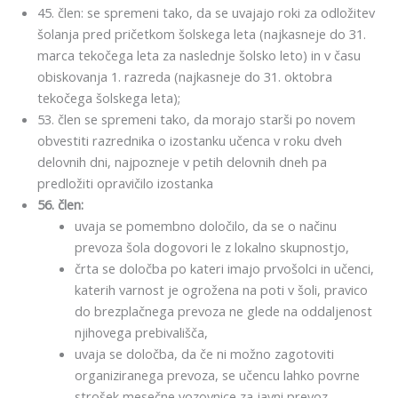
45. člen: se spremeni tako, da se uvajajo roki za odložitev
šolanja pred pričetkom šolskega leta (najkasneje do 31.
marca tekočega leta za naslednje šolsko leto) in v času
obiskovanja 1. razreda (najkasneje do 31. oktobra
tekočega šolskega leta);
53. člen se spremeni tako, da morajo starši po novem
obvestiti razrednika o izostanku učenca v roku dveh
delovnih dni, najpozneje v petih delovnih dneh pa
predložiti opravičilo izostanka
56. člen:
uvaja se pomembno določilo, da se o načinu
prevoza šola dogovori le z lokalno skupnostjo,
črta se določba po kateri imajo prvošolci in učenci,
katerih varnost je ogrožena na poti v šoli, pravico
do brezplačnega prevoza ne glede na oddaljenost
njihovega prebivališča,
uvaja se določba, da če ni možno zagotoviti
organiziranega prevoza, se učencu lahko povrne
strošek mesečne vozovnice za javni prevoz ,