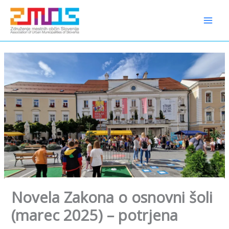
Preskoči
content
na
vsebino
Novela Zakona o osnovni šoli
(marec 2025) – potrjena