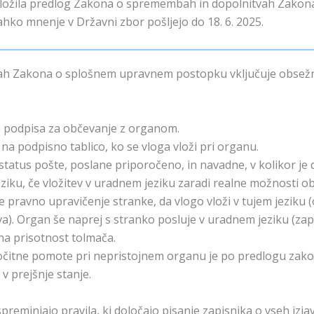
k vložila predlog Zakona o spremembah in dopolnitvah Zak
ahko mnenje v Državni zbor pošljejo do 18. 6. 2025.
h Zakona o splošnem upravnem postopku vključuje obsežne
a podpisa za občevanje z organom.
a podpisno tablico, ko se vloga vloži pri organu.
status pošte, poslane priporočeno, in navadne, v kolikor je d
ziku, če vložitev v uradnem jeziku zaradi realne možnosti 
 ne pravno upravičenje stranke, da vlogo vloži v tujem jeziku
iva). Organ še naprej s stranko posluje v uradnem jeziku (zap
ana prisotnost tolmača.
i očitne pomote pri nepristojnem organu je po predlogu zak
v prejšnje stanje.
spreminjajo pravila, ki določajo pisanje zapisnika o vseh izj