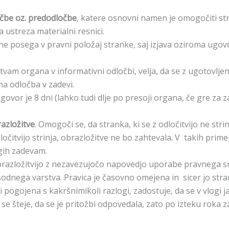
čbe oz. predodločbe
, katere osnovni namen je omogočiti str
 ustreza materialni resnici.
e posega v pravni položaj stranke, saj izjava oziroma ugov
vam organa v informativni odločbi, velja, da se z ugotovlje
a odločba v zadevi.
ovor je 8 dni (lahko tudi dlje po presoji organa, če gre za 
azložitve
. Omogoči se, da stranka, ki se z odločitvijo ne str
dločitvijo strinja, obrazložitve ne bo zahtevala. V takih pr
ugih zadevam.
 obrazložitvijo z nezavezujočo napovedjo uporabe pravnega 
sodnega varstva. Pravica je časovno omejena in sicer jo stra
i pogojena s kakršnimikoli razlogi, zadostuje, da se v vlogi ja
 se šteje, da se je pritožbi odpovedala, zato po izteku roka