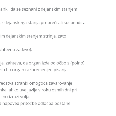
anki, da se seznani z dejanskim stanjem
or dejanskega stanja prepreči ali suspendira
nim dejanskim stanjem strinja, zato
zahtevno zadevo).
inja, zahteva, da organ izda odločbo s (polno)
imerih bo organ razbremenjen pisanja
sredstva stranki omogoča zavarovanje
nka lahko uveljavlja v roku osmih dni pri
sno izrazi volja.
 za napoved pritožbe odločba postane