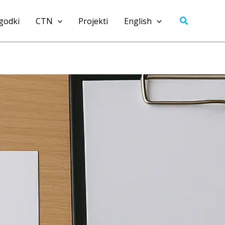
Išči
godki
CTN
Projekti
English