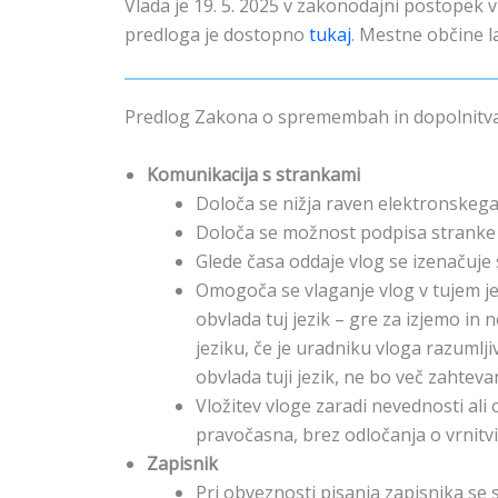
Vlada je 19. 5. 2025 v zakonodajni postope
predloga je dostopno
tukaj
. Mestne občine l
Predlog Zakona o spremembah in dopolnitva
Komunikacija s strankami
Določa se nižja raven elektronskeg
Določa se možnost podpisa stranke n
Glede časa oddaje vlog se izenačuje 
Omogoča se vlaganje vlog v tujem je
obvlada tuj jezik – gre za izjemo in
jeziku, če je uradniku vloga razumlj
obvlada tuji jezik, ne bo več zahtev
Vložitev vloge zaradi nevednosti al
pravočasna, brez odločanja o vrnitvi 
Zapisnik
Pri obveznosti pisanja zapisnika se 