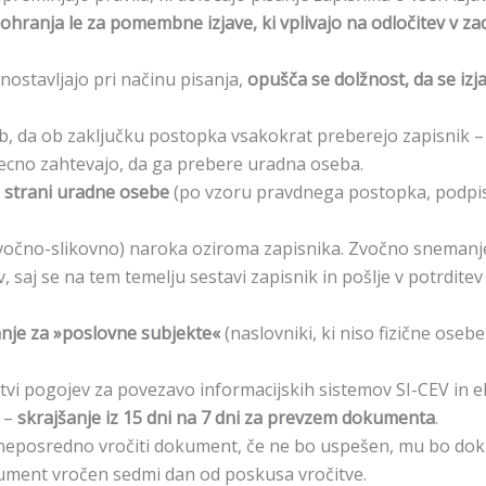
hranja le za pomembne izjave, ki vplivajo na odločitev v za
nostavljajo pri načinu pisanja,
opušča se dolžnost, da se izj
, da ob zaključku postopka vsakokrat preberejo zapisnik 
zrecno zahtevajo, da ga prebere uradna oseba.
s strani uradne osebe
(po vzoru pravdnega postopka, podpis 
vočno-slikovno) naroka oziroma zapisnika. Zvočno snemanj
v, saj se na tem temelju sestavi zapisnik in pošlje v potrdite
nje za »poslovne subjekte«
(naslovniki, ki niso fizične oseb
tvi pogojev za povezavo informacijskih sistemov SI-CEV in e
v –
skrajšanje iz 15 dni na 7 dni za prevzem dokumenta
.
neposredno vročiti dokument, če ne bo uspešen, mu bo dok
okument vročen sedmi dan od poskusa vročitve.