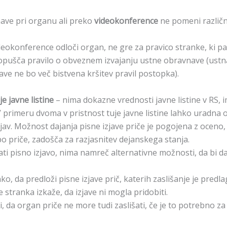
ave pri organu ali preko
videokonference
ne pomeni različn
eokonference odloči organ, ne gre za pravico stranke, ki p
pušča pravilo o obveznem izvajanju ustne obravnave (ustna
ve ne bo več bistvena kršitev pravil postopka).
e javne listine
– nima dokazne vrednosti javne listine v RS, 
V primeru dvoma v pristnost tuje javne listine lahko uradna 
av. Možnost dajanja pisne izjave priče je pogojena z oceno, 
o priče, zadošča za razjasnitev dejanskega stanja.
i pisno izjavo, nima namreč alternativne možnosti, da bi da
, da predloži pisne izjave prič, katerih zaslišanje je predlag
e stranka izkaže, da izjave ni mogla pridobiti.
, da organ priče ne more tudi zaslišati, če je to potrebno za