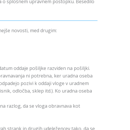
ona o splošnem upravnem postopku. Besedilo
jše novosti, med drugim:
atum oddaje pošiljke razviden na pošiljki.
obravnavanja ni potrebna, ker uradna oseba
 (odpadejo pozivi k oddaji vloge v uradnem
isnik, odločba, sklep itd.). Ko uradna oseba
ona razlog, da se vloga obravnava kot
avah strank in drugih udeležencev tako, da se