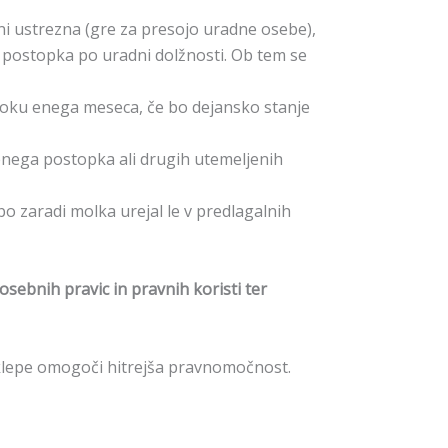
 ni ustrezna (gre za presojo uradne osebe),
 postopka po uradni dolžnosti. Ob tem se
roku enega meseca, če bo dejansko stanje
enega postopka ali drugih utemeljenih
bo zaradi molka urejal le v predlagalnih
sebnih pravic in pravnih koristi ter
sklepe omogoči hitrejša pravnomočnost.