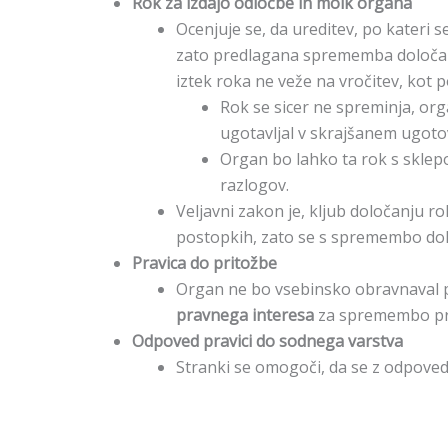
Rok za izdajo odločbe in molk organa
Ocenjuje se, da ureditev, po kateri 
zato predlagana sprememba določa z
iztek roka ne veže na vročitev, kot
Rok se sicer ne spreminja, or
ugotavljal v skrajšanem ugot
Organ bo lahko ta rok s sklep
razlogov.
Veljavni zakon je, kljub določanju r
postopkih, zato se s spremembo dolo
Pravica do pritožbe
Organ ne bo vsebinsko obravnaval p
pravnega interesa
za spremembo pra
Odpoved pravici do sodnega varstva
Stranki se omogoči, da se z odpove