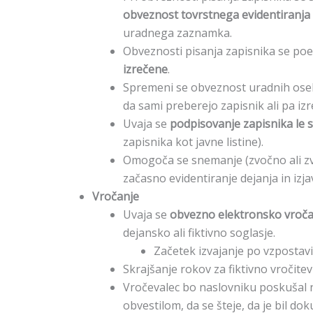
obveznost tovrstnega evidentiranja o
uradnega zaznamka.
Obveznosti pisanja zapisnika se poe
izrečene
.
Spremeni se obveznost uradnih oseb
da sami preberejo zapisnik ali pa i
Uvaja se
podpisovanje zapisnika le 
zapisnika kot javne listine).
Omogoča se snemanje (zvočno ali z
začasno evidentiranje dejanja in izja
Vročanje
Uvaja se
obvezno elektronsko vroča
dejansko ali fiktivno soglasje.
Začetek izvajanje po vzpostavi
Skrajšanje rokov za fiktivno vročite
Vročevalec bo naslovniku poskušal 
obvestilom, da se šteje, da je bil d