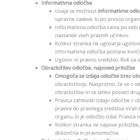
Informativna odločba
Uvaja se možnost
informativne odlo
upravne zadeve, ki po presoji organa
Informativna odločba sama po sebi n
nastanek vseh pravnih učinkov.
Kolikor stranka ne ugovarja ugotovit
informativna odločba postane končn
Ugovor ni pravno sredstvo. Rok za ug
Obrazložitev odločbe, napoved pritožbe
Omogoča se izdaja odločbe brez obr
obrazložitvijo. Nasprotno, če se z o
obrazložitve in se lahko posveti dr
Pravica zahtevati izdajo odločbe z
pravice do pravnega sredstva in/ali 
organu, ki je odločbo izdal. Pravica n
Kolikor stranka ne napove pritožbe,
dokončna in pravnomočna.