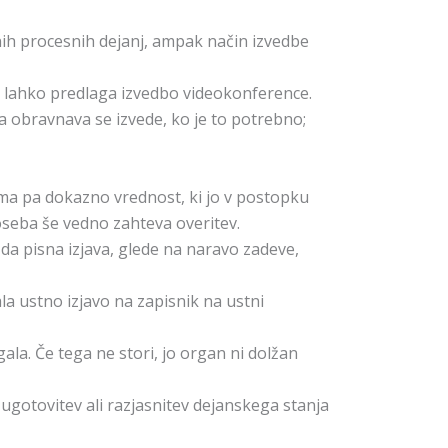
ih procesnih dejanj, ampak način izvedbe
a lahko predlaga izvedbo videokonference.
 obravnava se izvede, ko je to potrebno;
ima pa dokazno vrednost, ki jo v postopku
oseba še vedno zahteva overitev.
da pisna izjava, glede na naravo zadeve,
la ustno izjavo na zapisnik na ustni
ala. Če tega ne stori, jo organ ni dolžan
 ugotovitev ali razjasnitev dejanskega stanja