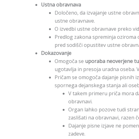
Ustna obravnava
Določeno, da izvajanje ustne obravn
ustne obravnave.
O izvedbi ustne obravnave preko vid
Predlog zakona spreminja oziroma o
pred sodišči opustitev ustne obravna
Dokazovanje
Omogoča se
uporaba neoverjene tuj
ugotavlja in presoja uradna oseba. 
Pričam se omogoča dajanje pisnih izj
spornega dejanskega stanja ali oseb
V takem primeru priča mora dat
obravnavi.
Organ lahko pozove tudi stranko
zaslišati na obravnavi, razen č
Dajanje pisne izjave ne pomeni
zadeve.