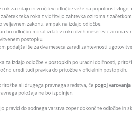
se rok za izdajo in vročitev odločbe veže na popolnost vloge,
ačetek teka roka z vložitvijo zahtevka oziroma z začetkom
 po veljavnem zakonu, ampak na izdajo odločbe.
gan bo odločbo moral izdati v roku dveh mesecev oziroma v 
ovitvenem postopku.
om podaljšal še za dva meseca zaradi zahtevnosti ugotovitv
oka za izdajo odločbe v postopkih po uradni dolžnosti, pritož
čno uredi tudi pravica do pritožbe v oficielnih postopkih.
ritožbe ali drugega pravnega sredstva, če
pogoj varovanja o
vnega položaja ne bo izpolnjen.
djo pravici do sodnega varstva zoper dokončne odločbe in 