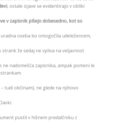
devi
, ostale izjave se evidentirajo v obliki
ave v zapisnik pišejo dobesedno, kot so
– uradna oseba bo omogočila udeležencem,
strank že sedaj ne vpliva na veljavnost
e ne nadomešča zapisnika, ampak pomeni le
v strankam.
e – tudi občinam), ne glede na njihovo
Davki.
ument pustil v hišnem predalčniku z