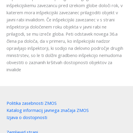
inšpekcijskemu zavezancu pred izrekom globe določi rok, v
katerem mora inšpekcijski zavezanec prilagoditi objekt v
javni rabi invalidom. Če inšpekcijski zavezanec v s strani
inšpektorja določenem roku objekta v javni rabi ne
prilagodi, se mu izreče globa. Peti odstavek novega 36.a
člena pa določa, da v primeru, ko inšpekcijski nadzor
opravljajo inšpektorji, ki sodijo na delovno področje drugih
ministrstev, so le ti dolžni gradbeno inšpekcijo nemudoma
obvestiti o zaznanih kršitvah dostopnosti objektov za
invalide
Politika zasebnosti ZMOS
Katalog informacij javnega značaja ZMOS
Izjava o dostopnosti
Zemljevid strani