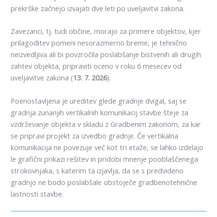
prekrške začnejo izvajati dve leti po uveljavitvi zakona.
Zavezanci, tj. tudi občine, morajo za primere objektov, kjer
prilagoditev pomeni nesorazmerno breme, je tehnično
neizvedljiva ali bi povzročila poslabšanje bistvenih ali drugih
zahtev objekta, pripraviti oceno v roku 6 mesecev od
uveljavitve zakona (
13. 7. 2026
).
Poenostavljena je ureditev glede gradnje dvigal, saj se
gradnja zunanjih vertikalnih komunikacij stavbe šteje za
vzdrževanje objekta v skladu z Gradbenim zakonom, za kar
se pripravi projekt za izvedbo gradnje. Če vertikalna
komunikacija ne povezuje več kot tri etaže, se lahko izdelajo
le grafični prikazi rešitev in pridobi mnenje pooblaščenega
strokovnjaka, s katerim ta izjavlja, da se s predvideno
gradnjo ne bodo poslabšale obstoječe gradbenotehnične
lastnosti stavbe.