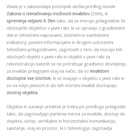
Vlada je v zakonodajni postopek vložila predlog novele
Zakona o izenačevanju možnosti invalidov
(ZIMI), ki
spreminja veljavni 9. člen
tako, da se morajo prilagoditve že
obstoječih objektov v javni rabi, ki se opravijo z gradbenimi
deli in tehničnimi napravami, zvočnimi in svetlobnimi
indikatorji, pisnimi informacijami in drugimi ustreznimi
tehničnimi prilagoditvami, zagotoviti s tem, da morajo biti
obstoječi objekti v javni rabi in objekti v javni rabi za
rekonstrukcijo katerih se ne potrebuje gradbeno dovoljenje,
za invalide prilagojeni vsaj na način, da so
invalidom
dostopne vse storitve
, ki se izvajajo v objektu v javni rabi in
so na voljo javnosti in do teh storitev invalidi dostopajo
znotraj objekta
.
Objekte in zunanje ureditve je treba po predlogu prilagoditi
tako, da zagotavljajo parkirna mesta za invalide, dostop do
objekta, vstop, vertikalno in horizontalno komunikacijo,
sanitarije, vsaj en prostor, ki s tehnologijo zagotavlja