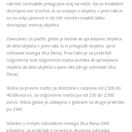
rabi biti za invalide prilagojeni vsaj na način, da so invalidom
dostopne vse storitve, ki se izvajajo v objektu v javni rabi in
so na voljo javnosti in do teh storitev invalidi lahko
dostopajo znotraj objekta.
Zavezanec za plačilo globe je lastnik ali upravljavec objekta
ali dela objekta v javni rabi, ki ni prilagodil objekta (prvi
odstavek novega 36.a člena). Prav tako je za prekršek
odgovorna tudi odgovorna oseba lastnika ali upravljavca
objekta ali dela objekta v javni rabi (drugi odstavek 36.a
člena).
Globa za pravno osebo je določena v razponu od 2.500 do
40.000 eurov, za odgovorno osebo pa od 250 do 2.500
eurov. Višina globe je usklajena z globami za druge prekrške
po ZIMI.
Skladno s tretjim odstavkom novega 36.a člena ZIMI
inšpektor za prekršek iz prvega in drugega odstavka