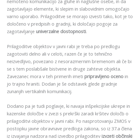
nemoteno komunikacijo za gluhe in naglušne osebe, in da
zagotavljajo elemente, ki slepim in slabovidnim omogočajo
varno uporabo. Prilagoditve se morajo izvesti tako, kot je to
določeno v predpisih o gradnji, ki določajo pogoje za
zagotavljanje
univerzalne dostopnosti
.
Prilagoditve objektov v javni rabi je treba po predlogu
zagotoviti delno ali v celoti, razen če je to tehnično
neizvedljivo, povezano z nesorazmernim bremenom ali če bi
se s tem poslabšale bistvene in druge zahteve objekta.
Zavezanec mora v teh primerih imeti
pripravljeno oceno
in
jo trajno hraniti. Dodan je še odstavek glede gradnje
zunanjih vertikalnih komunikacij.
Dodano pa je tudi poglavje, ki navaja inšpekcijske ukrepe in
kazenske določbe v zvezi s prekrški zaradi kršitev določb o
prilagoditvi objektov v javni rabi. Po nasprotovanju ZMOS v
postopku javne obravnave predloga zakona, so iz 37.a člena
iz izvajanja nadzora nad izvedbo prilagoditev
izvzeti občinski