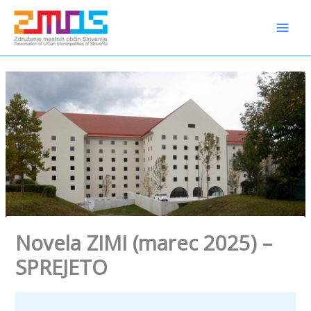
Preskoči
content
na
vsebino
Novela ZIMI (marec 2025) –
SPREJETO