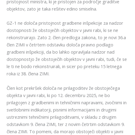
pristojnost ministra, ki je pristojen za področje graditve
objektov, zato je taka rešitev edino smiselna.
GZ-1 ne določa pristojnost gradbene inšpekcije za nadzor
dostopnosti že obstoječih objektov v javni rabi, ki se ne
rekonstruirajo. Zato 2. člen predloga zakona, to je novi 36.a
člen ZIMI v četrtem odstavku določa pravno podlago
gradbeni inšpekciji, da bo lahko opravljala nadzor nad
dostopnostjo že obstoječih objektov v javni rabi, tudi, če se
le ti ne bodo rekonstruirali, in sicer po preteku 15 letnega
roka iz 38. člena ZIMI.
Člen kot prekršek določa ne prilagoditev že obstoječega
objekta v javni rabi, ki po 12. decembru 2025, ne bo
prilagojen z gradbenimi in tehničnimi napravami, zvočnimi in
svetlobnimi indikatorji, pisnimi informacijami in drugimi
ustreznimi tehničnimi prilagoditvami, v skladu z drugim
odstavkom 9. člena ZIMI, ter z novim četrtim odstavkom 9.
člena ZIMI. To pomeni, da morajo obstoječi objekti v javni