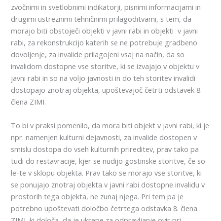
zvočnimi in svetlobnimi indikatorji, pisnimi informacijami in
drugimi ustreznimi tehničnimi prilagoditvami, s tem, da
morajo biti obstoječi objekti v javni rabi in objekti v javni
rabi, za rekonstrukcijo katerih se ne potrebuje gradbeno
dovoljenje, za invalide prilagojeni vsaj na način, da so
invalidom dostopne vse storitve, ki se izvajajo v objektu v
javni rabi in so na voljo javnosti in do teh storitev invalidi
dostopajo znotraj objekta, upoštevajoč četrti odstavek 8.
člena ZIMI.
To bi v praksi pomenilo, da mora biti objekt v javni rabi, ki je
npr. namenjen kulturni dejavnosti, za invalide dostopen v
smislu dostopa do vseh kulturnih prireditev, prav tako pa
tudi do restavracije, kjer se nudijo gostinske storitve, če so
le-te v sklopu objekta. Prav tako se morajo vse storitve, ki
se ponujajo znotraj objekta v javni rabi dostopne invalidu v
prostorih tega objekta, ne zunaj njega. Pri tem pa je
potrebno upoštevati določbo četrtega odstavka 8. člena
ZIMI, ki določa, da je ukrepe za odpravljanje ovir pri