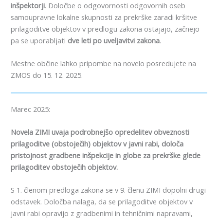
inšpektorji
. Določbe o odgovornosti odgovornih oseb
samoupravne lokalne skupnosti za prekrške zaradi kršitve
prilagoditve objektov v predlogu zakona ostajajo, začnejo
pa se uporabljati
dve leti po uveljavitvi zakona
.
Mestne občine lahko pripombe na novelo posredujete na
ZMOS do 15. 12. 2025.
Marec 2025:
Novela ZIMI uvaja podrobnejšo opredelitev obveznosti
prilagoditve (obstoječih) objektov v javni rabi, določa
pristojnost gradbene inšpekcije in globe za prekrške glede
prilagoditev obstoječih objektov.
S 1. členom predloga zakona se v 9. členu ZIMI dopolni drugi
odstavek. Določba nalaga, da se prilagoditve objektov v
javni rabi opravijo z gradbenimi in tehničnimi napravami,