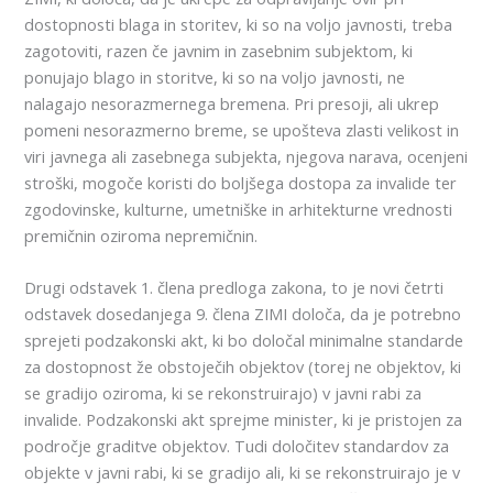
dostopnosti blaga in storitev, ki so na voljo javnosti, treba
zagotoviti, razen če javnim in zasebnim subjektom, ki
ponujajo blago in storitve, ki so na voljo javnosti, ne
nalagajo nesorazmernega bremena. Pri presoji, ali ukrep
pomeni nesorazmerno breme, se upošteva zlasti velikost in
viri javnega ali zasebnega subjekta, njegova narava, ocenjeni
stroški, mogoče koristi do boljšega dostopa za invalide ter
zgodovinske, kulturne, umetniške in arhitekturne vrednosti
premičnin oziroma nepremičnin.
Drugi odstavek 1. člena predloga zakona, to je novi četrti
odstavek dosedanjega 9. člena ZIMI določa, da je potrebno
sprejeti podzakonski akt, ki bo določal minimalne standarde
za dostopnost že obstoječih objektov (torej ne objektov, ki
se gradijo oziroma, ki se rekonstruirajo) v javni rabi za
invalide. Podzakonski akt sprejme minister, ki je pristojen za
področje graditve objektov. Tudi določitev standardov za
objekte v javni rabi, ki se gradijo ali, ki se rekonstruirajo je v