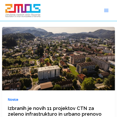
Preskoči
content
na
vsebino
Novice
Izbranih je novih 11 projektov CTN za
zeleno infrastrukturo in urbano prenovo