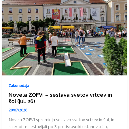
Zakonodaja
Novela ZOFVI – sestava svetov vrtcev in
šol (jul. 26)
20/07/2026
Novela ZOFVI spreminja sestavo svetov vrtcev in šol, in
sicer bi te sestavljali po 3 predstavniki ustanovitelja,