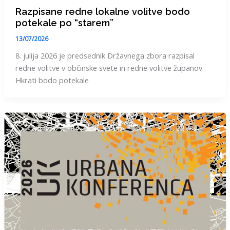
Razpisane redne lokalne volitve bodo
potekale po “starem”
13/07/2026
8. julija 2026 je predsednik Državnega zbora razpisal
redne volitve v občinske svete in redne volitve županov.
Hkrati bodo potekale