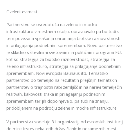
Ozelenitev mest
Partnerstvo se osredotoča na zeleno in modro
infrastrukturo v mestnem okolju, obravnavalo pa bo tudi s
tem povezana vprašanja ohranjanja biotske raznovrstnosti
in prilagajanja podnebnim spremembam. Novo partnerstvo
je skladno s številnimi svetovnimi in političnimi programi EU,
kot so strategija za biotsko raznovrstnost, strategija za
zeleno infrastrukturo, strategija za prilagajanje podnebnim
spremembam, Novi evropski Bauhaus itd. Tematsko
partnerstvo bo temeljilo na rezultatih prejšnjih tematskih
partnerstev o trajnostni rabi zemljišč in na naravi temelječih
rešitvah, kakovosti zraka in prilagajanju podnebnim
spremembam ter jih dopolnjevalo, pa tudi na znanju,
pridobljenem na področju zelene in modre infrastrukture.
V partnerstvu sodeluje 31 organizacij, od evropskih institucij
do ministrstev nekaterih držav članic in posameznih mest.