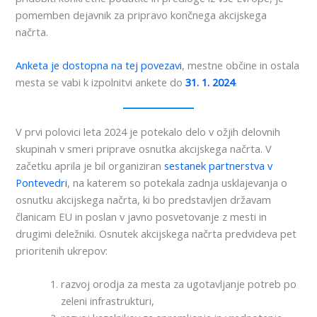
pomemben dejavnik za pripravo končnega akcijskega
načrta.
Anketa je dostopna na tej povezavi
, mestne občine in ostala
mesta se vabi k izpolnitvi ankete do
31. 1. 2024
.
V prvi polovici leta 2024 je potekalo delo v ožjih delovnih
skupinah v smeri priprave osnutka akcijskega načrta. V
začetku aprila je bil organiziran
sestanek partnerstva v
Pontevedri
, na katerem so potekala zadnja usklajevanja o
osnutku akcijskega načrta, ki bo predstavljen državam
članicam EU in poslan v javno posvetovanje z mesti in
drugimi deležniki. Osnutek akcijskega načrta predvideva pet
prioritenih ukrepov:
razvoj orodja za mesta za ugotavljanje potreb po
zeleni infrastrukturi,