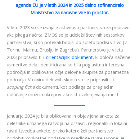
agende EU je v letih 2024 in 2025 delno sofinanciralo
Ministrstvo za naravne vire in prostor.
V letu 2023 so se izvajale aktivnosti partnerstva za pripravo
akcijskega načrta. ZMOS se je udeležil številnih sestankov
partnerstva, ki so potekali bodisi po spletu bodisi v živo (v
Torinu, Malmu, Bruslju in Zagrebu). Partnerstvo je v letu
2023 pripravilo t. i.
orientacijski dokument
, ki določa načelne
usmeritve dela. Identificirana so bila poglavitna interesna
področja in oblikovane ožje delovne skupine za posamezna
področja. V okviru delovnih skupin so se pripravili t. i.
scoping fiche
dokumenti, kot podlaga za pregled in
določanje možnih ukrepov v korist ozelenjevanja mest.
Januarja 2024 je bila oblikovana in objavljena anketa za
deležnike urbanega razvoja na državni, regionalni in lokalni
ravni. Izvedba ankete, preko katere želi partnerstvo
pridobiti konkretne podatke in predloge iz vse Evrope, je