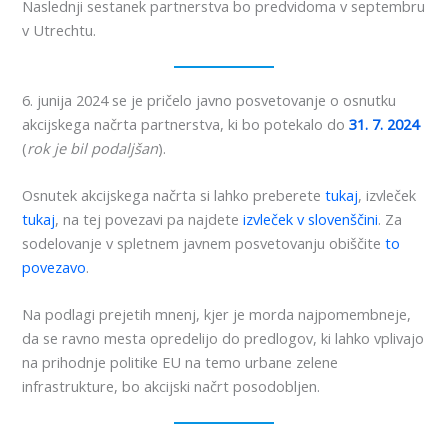
Naslednji sestanek partnerstva bo predvidoma v septembru
v Utrechtu.
6. junija 2024 se je pričelo javno posvetovanje o osnutku
akcijskega načrta partnerstva, ki bo potekalo do
31. 7. 2024
(
rok je bil podaljšan
).
Osnutek akcijskega načrta si lahko preberete
tukaj
, izvleček
tukaj
, na tej povezavi pa najdete
izvleček v slovenščini
. Za
sodelovanje v spletnem javnem posvetovanju obiščite
to
povezavo
.
Na podlagi prejetih mnenj, kjer je morda najpomembneje,
da se ravno mesta opredelijo do predlogov, ki lahko vplivajo
na prihodnje politike EU na temo urbane zelene
infrastrukture, bo akcijski načrt posodobljen.