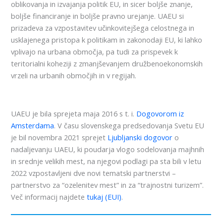
oblikovanja in izvajanja politik EU, in sicer boljše znanje,
boljše financiranje in boljše pravno urejanje. UAEU si
prizadeva za vzpostavitev učinkovitejšega celostnega in
usklajenega pristopa k politikam in zakonodaji EU, ki lahko
vplivajo na urbana območja, pa tudi za prispevek k
teritorialni koheziji z zmanjševanjem družbenoekonomskih
vrzeli na urbanih območjih in v regijah.
UAEU je bila sprejeta maja 2016 s t. i.
Dogovorom iz
Amsterdama
. V času slovenskega predsedovanja Svetu EU
je bil novembra 2021 sprejet
Ljubljanski dogovor
o
nadaljevanju UAEU, ki poudarja vlogo sodelovanja majhnih
in srednje velikih mest, na njegovi podlagi pa sta bili v letu
2022 vzpostavljeni dve novi tematski partnerstvi –
partnerstvo za “ozelenitev mest” in za “trajnostni turizem”.
Več informacij najdete
tukaj (EUI)
.