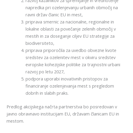
razvoj kazalnikov za spremljanje in vrednotenje
napredka pri ozelenjevanju urbanih območij na
ravni držav članic EU in mest,
priprava smernic za nacionalne, regionalne in
lokalne oblasti za povečanje zelenih območij v
mestih in za doseganje ciljev EU strategije za
biodiversiteto,
priprava priporočila za uvedbo obvezne kvote
sredstev za ozelenitev mest v okviru sredstev
evropske kohezijske politike za trajnostni urbani
razvoj po letu 2027,
podpora uporabi inovativnih pristopov za
financiranje ozelenjevanja mest s pregledom
dobrih in slabih praks.
Predlog akcijskega načrta partnerstva bo posredovan v
javno obravnavo institucijam EU, državam članicam EU in
mestom.