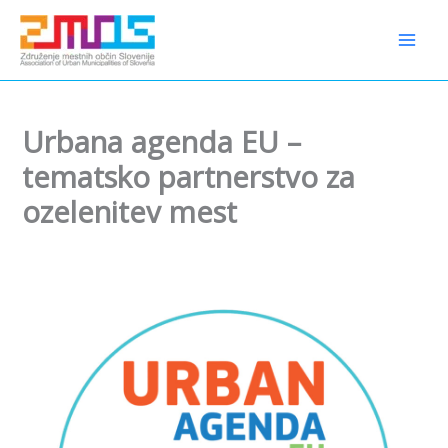
Preskoči
content
na
vsebino
Urbana agenda EU –
tematsko partnerstvo za
ozelenitev mest