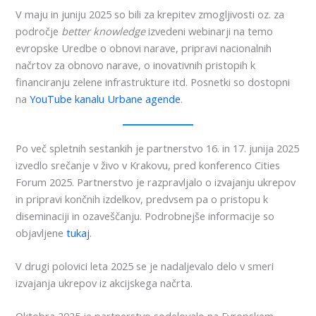
V maju in juniju 2025 so bili za krepitev zmogljivosti oz. za
področje
better knowledge
izvedeni webinarji na temo
evropske Uredbe o obnovi narave, pripravi nacionalnih
načrtov za obnovo narave, o inovativnih pristopih k
financiranju zelene infrastrukture itd. Posnetki so dostopni
na
YouTube kanalu Urbane agende
.
Po več spletnih sestankih je partnerstvo 16. in 17. junija 2025
izvedlo srečanje v živo v Krakovu, pred konferenco Cities
Forum 2025. Partnerstvo je razpravljalo o izvajanju ukrepov
in pripravi končnih izdelkov, predvsem pa o pristopu k
diseminaciji in ozaveščanju. Podrobnejše informacije so
objavljene
tukaj
.
V drugi polovici leta 2025 se je nadaljevalo delo v smeri
izvajanja ukrepov iz akcijskega načrta.