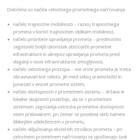
Določena so načela celostnega prometnega načrtovanja:
načelo trajnostne mobilnosti – razvoj trajnostnega
prometa v korist trajnostnim oblikam mobilnost,
načelo prioritete upravljanja prometa – prednostno
zagotoviti boljši izkoristek obstoječe prometne
infrastrukture in ukrepov upravljanja prometa pred
vlaganji v nove infrastrukturne zmogljivosti,
načelo celostnega pristopa – vse vrste prometa je treba
obravnavati kot celoto, jih med seboj uravnotežiti in
povezati v enovit prometni sistem,
načelo dostopnosti v prometnem sistemu – država in
lokalne skupnosti poskrbijo, da se s prometnim
sistemom zagotavlja ustrezna prometna dostopnost
vsem prebivalcem, pri čemer se posebna skrb nameni
šibkejšim udeležencem v prometu,
načelo vključevanja eksternih stroškov prometa – pri
celostnem prometnem načrtovanju se upoštevajo tudi