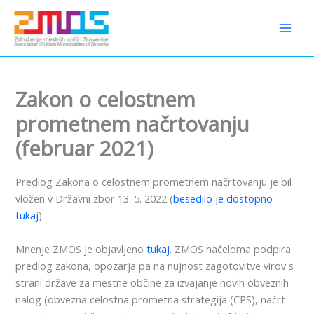
Preskoči
content
na
vsebino
Zakon o celostnem
prometnem načrtovanju
(februar 2021)
Predlog Zakona o celostnem prometnem načrtovanju je bil
vložen v Državni zbor 13. 5. 2022 (
besedilo je dostopno
tukaj
).
Mnenje ZMOS je objavljeno
tukaj
. ZMOS načeloma podpira
predlog zakona, opozarja pa na nujnost zagotovitve virov s
strani države za mestne občine za izvajanje novih obveznih
nalog (obvezna celostna prometna strategija (CPS), načrt