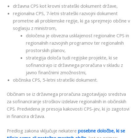
državna CPS kot krovni strateški dokument države,
regionalna CPS, 7-letni strateški razvojni dokument
prometne ali problemske regije, ki ga sprejmejo občine v
soglasju z ministrom,
določena je obvezna usklajenost regionalne CPS in
regionalnih razvojnih programov ter regionalnih
prostorskih planov,
strategija določa tudi regijske projekte, ki se
sofinancirajo iz državnega proračuna v skladu z
javno finančnimi zmožnostmi,
občinska CPS, 5-letni strateški dokument.
Občinam se iz državnega proračuna zagotavljajo sredstva
za sofinanciranje stroškov izdelave regionalnih in občinskih
CPS. Predvidena je presoja kakovosti CPS-jev, ki jo zagotovi
in financira država.
Predlog zakona vključuje nekatere
posebne določbe, ki se
tičejo samo ali pretežno mestnih občin
, kot na primer: