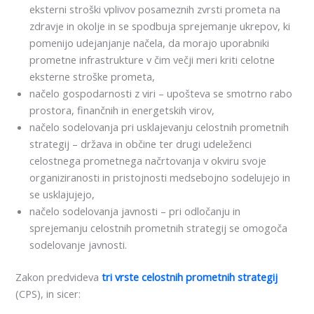
eksterni stroški vplivov posameznih zvrsti prometa na
zdravje in okolje in se spodbuja sprejemanje ukrepov, ki
pomenijo udejanjanje načela, da morajo uporabniki
prometne infrastrukture v čim večji meri kriti celotne
eksterne stroške prometa,
načelo gospodarnosti z viri – upošteva se smotrno rabo
prostora, finančnih in energetskih virov,
načelo sodelovanja pri usklajevanju celostnih prometnih
strategij – država in občine ter drugi udeleženci
celostnega prometnega načrtovanja v okviru svoje
organiziranosti in pristojnosti medsebojno sodelujejo in
se usklajujejo,
načelo sodelovanja javnosti – pri odločanju in
sprejemanju celostnih prometnih strategij se omogoča
sodelovanje javnosti.
Zakon predvideva
tri vrste celostnih prometnih strategij
(CPS), in sicer: