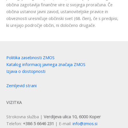
občina zagotavlja finančne vire iz svojega proračuna. Če
občina ustanovi javni zavod, ustanoviteljske pravice in
obveznosti uresničuje občinski svet (68. člen), če s predpisi,
ki urejajo področje občin, ni določeno drugače.
Politika zasebnosti ZMOS
Katalog informacij javnega značaja ZMOS
Izjava o dostopnosti
Zemljevid strani
VIZITKA
Strokovna služba |
Verdijeva ulica 10, 6000 Koper
Telefon:
+386 5 6646 231
| E-mail:
info@zmos.si