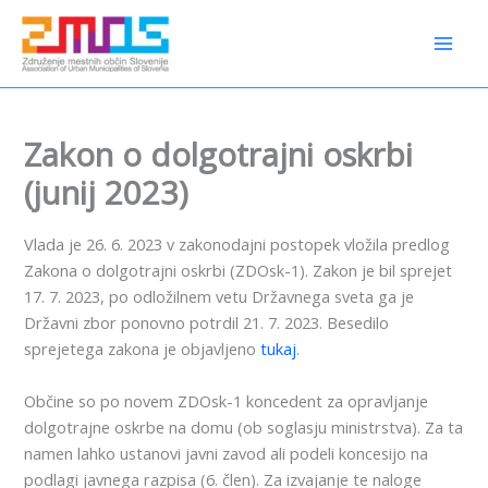
Preskoči
content
na
vsebino
Zakon o dolgotrajni oskrbi
(junij 2023)
Vlada je 26. 6. 2023 v zakonodajni postopek vložila predlog
Zakona o dolgotrajni oskrbi (ZDOsk-1). Zakon je bil sprejet
17. 7. 2023, po odložilnem vetu Državnega sveta ga je
Državni zbor ponovno potrdil 21. 7. 2023. Besedilo
sprejetega zakona je objavljeno
tukaj
.
Občine so po novem ZDOsk-1 koncedent za opravljanje
dolgotrajne oskrbe na domu (ob soglasju ministrstva). Za ta
namen lahko ustanovi javni zavod ali podeli koncesijo na
podlagi javnega razpisa (6. člen). Za izvajanje te naloge