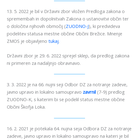
13. 5. 2022 je bil v Državni zbor vložen Predloga zakona o
spremembah in dopolnitvah Zakona o ustanovitvi občin ter
o določitvi njihovih območij (
ZUODNO-J
), ki predvideva
podelitev statusa mestne občine Občini Brežice. Mnenje
ZMOS je objavljeno
tukaj
.
Državni zbor je 29. 6. 2022 sprejel sklep, da predlog zakona
ni primeren za nadaljnjo obravnavo.
3. 3. 2022 je na 66. nujni seji Odbor DZ za notranje zadeve,
javno upravo in lokalno samoupravo
zavrnil
(7-9) predlog
ZUODNO-K, s katerim bi se podelil status mestne občine
Občini Škofja Loka.
16. 2. 2021 je potekala 64. nujna seja Odbora DZ za notranje
zadeve, javno upravo in lokalno samoupravo na kateri je bil