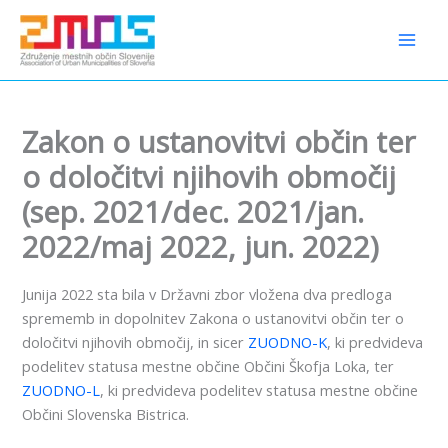
Preskoči
content
na
vsebino
Zakon o ustanovitvi občin ter
o določitvi njihovih območij
(sep. 2021/dec. 2021/jan.
2022/maj 2022, jun. 2022)
Junija 2022 sta bila v Državni zbor vložena dva predloga
sprememb in dopolnitev Zakona o ustanovitvi občin ter o
določitvi njihovih območij, in sicer
ZUODNO-K
, ki predvideva
podelitev statusa mestne občine Občini Škofja Loka, ter
ZUODNO-L
, ki predvideva podelitev statusa mestne občine
Občini Slovenska Bistrica.