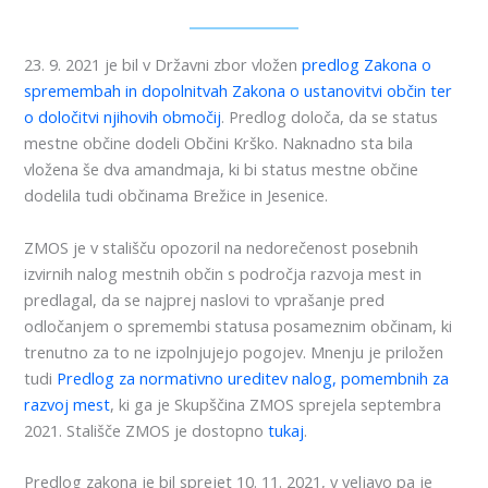
23. 9. 2021 je bil v Državni zbor vložen
predlog Zakona o
spremembah in dopolnitvah Zakona o ustanovitvi občin ter
o določitvi njihovih območij
. Predlog določa, da se status
mestne občine dodeli Občini Krško. Naknadno sta bila
vložena še dva amandmaja, ki bi status mestne občine
dodelila tudi občinama Brežice in Jesenice.
ZMOS je v stališču opozoril na nedorečenost posebnih
izvirnih nalog mestnih občin s področja razvoja mest in
predlagal, da se najprej naslovi to vprašanje pred
odločanjem o spremembi statusa posameznim občinam, ki
trenutno za to ne izpolnjujejo pogojev. Mnenju je priložen
tudi
Predlog za normativno ureditev nalog, pomembnih za
razvoj mest
, ki ga je Skupščina ZMOS sprejela septembra
2021. Stališče ZMOS je dostopno
tukaj
.
Predlog zakona je bil sprejet 10. 11. 2021, v veljavo pa je