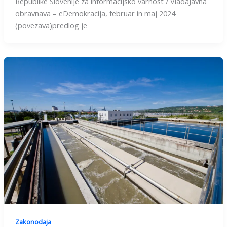
Republike Slovenije za informacijsko varnost / VladaJavna
obravnava – eDemokracija, februar in maj 2024
(povezava)predlog je
Zakonodaja