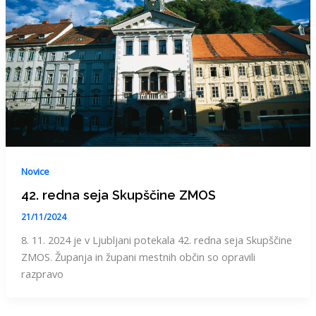
Novice
42. redna seja Skupščine ZMOS
21/11/2024
8. 11. 2024 je v Ljubljani potekala 42. redna seja Skupščine
ZMOS. Županja in župani mestnih občin so opravili
razpravo