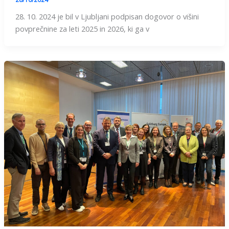
28. 10. 2024 je bil v Ljubljani podpisan dogovor o višini
povprečnine za leti 2025 in 2026, ki ga v