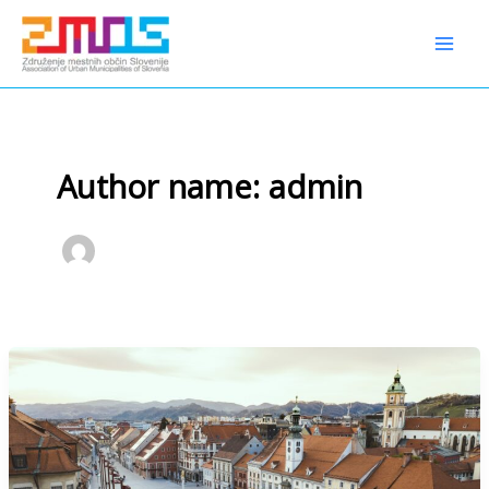
Preskoči
content
na
vsebino
Author name: admin