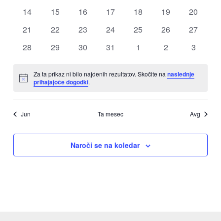
dogodki
dogodki
dogodki
dogodki
dogodki
dogodki
dogodki
0
0
0
0
0
0
0
14
15
16
17
18
19
20
dogodki
dogodki
dogodki
dogodki
dogodki
dogodki
dogodki
0
0
0
0
0
0
0
21
22
23
24
25
26
27
dogodki
dogodki
dogodki
dogodki
dogodki
dogodki
dogodki
0
0
0
0
0
0
0
28
29
30
31
1
2
3
dogodki
dogodki
dogodki
dogodki
dogodki
dogodki
dogodki
Za ta prikaz ni bilo najdenih rezultatov. Skočite na
naslednje
Notice
prihajajoče dogodki
.
Jun
Ta mesec
Avg
Naroči se na koledar