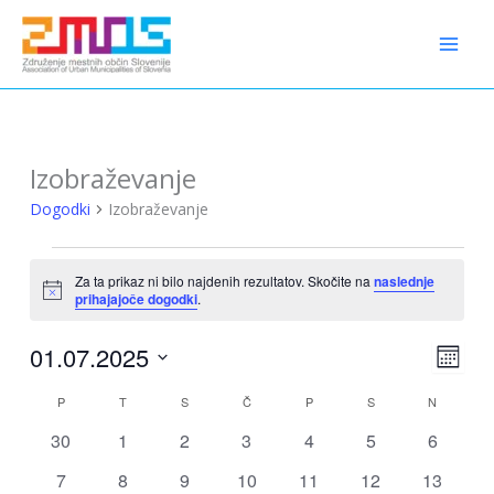
Preskoči
content
na
vsebino
Izobraževanje
Dogodki
Izobraževanje
Dogodki
Za ta prikaz ni bilo najdenih rezultatov. Skočite na
naslednje
Notice
prihajajoče dogodki
.
01.07.2025
Pogledi
Dogo
Mesec
Navigaci
Pogled
Izberite
P
PONEDELJEK
T
TOREK
S
SREDA
Č
ČETRTEK
P
PETEK
S
SOBOTA
N
NEDELJA
Koledar
Naviga
datum.
za
0
0
0
0
0
0
0
30
1
2
3
4
5
6
Dogodki
dogodki
dogodki
dogodki
dogodki
dogodki
dogodki
dogodki
0
0
0
0
0
0
0
7
8
9
10
11
12
13