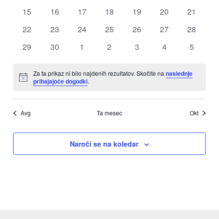
dogodki
dogodki
dogodki
dogodki
dogodki
dogodki
dogodki
0
0
0
0
0
0
0
15
16
17
18
19
20
21
dogodki
dogodki
dogodki
dogodki
dogodki
dogodki
dogodki
0
0
0
0
0
0
0
22
23
24
25
26
27
28
dogodki
dogodki
dogodki
dogodki
dogodki
dogodki
dogodki
0
0
0
0
0
0
0
29
30
1
2
3
4
5
dogodki
dogodki
dogodki
dogodki
dogodki
dogodki
dogodki
Za ta prikaz ni bilo najdenih rezultatov. Skočite na
naslednje
Notice
prihajajoče dogodki
.
Avg
Ta mesec
Okt
Naroči se na koledar