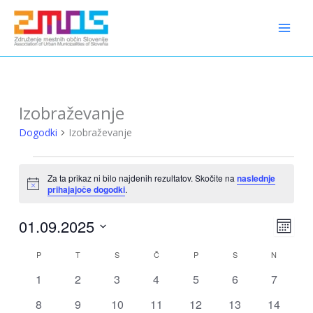
Preskoči
content
na
vsebino
Izobraževanje
Dogodki
Izobraževanje
Dogodki
Za ta prikaz ni bilo najdenih rezultatov. Skočite na
naslednje
Notice
prihajajoče dogodki
.
01.09.2025
Pogledi
Dogo
Mesec
Navigaci
Pogled
Izberite
P
PONEDELJEK
T
TOREK
S
SREDA
Č
ČETRTEK
P
PETEK
S
SOBOTA
N
NEDELJA
Koledar
Naviga
datum.
za
0
0
0
0
0
0
0
1
2
3
4
5
6
7
Dogodki
dogodki
dogodki
dogodki
dogodki
dogodki
dogodki
dogodki
0
0
0
0
0
0
0
8
9
10
11
12
13
14