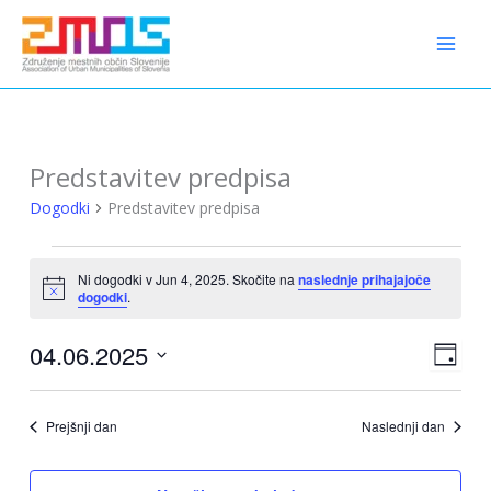
Preskoči
content
na
vsebino
Predstavitev predpisa
Dogodki
Predstavitev predpisa
Dogodki
Ni dogodki v Jun 4, 2025. Skočite na
naslednje prihajajoče
for
Notice
dogodki
.
Jun
4,
04.06.2025
Pogledi
Dogo
2025
Dan
Navigaci
Pogled
Izberite
Naviga
datum.
Prejšnji dan
Naslednji dan