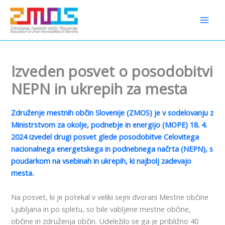
Preskoči
content
na
vsebino
Izveden posvet o posodobitvi
NEPN in ukrepih za mesta
Združenje mestnih občin Slovenije (ZMOS) je v sodelovanju z
Ministrstvom za okolje, podnebje in energijo (MOPE) 18. 4.
2024 izvedel drugi posvet glede posodobitve Celovitega
nacionalnega energetskega in podnebnega načrta (NEPN), s
poudarkom na vsebinah in ukrepih, ki najbolj zadevajo
mesta.
Na posvet, ki je potekal v veliki sejni dvorani Mestne občine
Ljubljana in po spletu, so bile vabljene mestne občine,
občine in združenja občin. Udeležilo se ga je približno 40