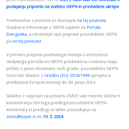
podajanju pripomb na vsebino NEPN in predvidene ukrepe
.
Predstavitve s posveta so dostopne
na tej povezavi
.
Gradiva in informacije o NEPN najdete na
Portalu
Energetika
, podrobnejši opis priprave posodobitve NEPN
pa
na tej povezavi
.
V primeru prejema pozitivnega mnenja o ustreznosti
okoljskega poročila bo MOPE predvidoma v mesecu maju
pričelo z javno obravnavo vseh gradiv, posodobitev NEPN
mora biti skladno z
Uredbo (EU) 2018/1999
sprejeta in
predložena Evropski komisiji do 30. junija 2024.
Skladno z razpravo na posvetu ZMOS vabi mestne občine h
komentiranju četrtega predloga posodobitve NEPN.
Komentarji in predlogi se lahko posredujejo na
zmos@koper.si
do
10. 5. 2024
.