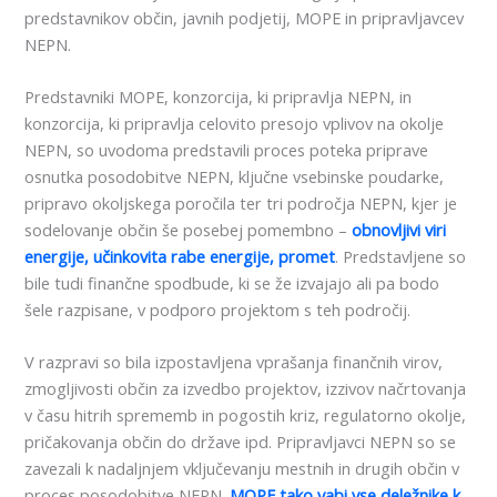
predstavnikov občin, javnih podjetij, MOPE in pripravljavcev
NEPN.
Predstavniki MOPE, konzorcija, ki pripravlja NEPN, in
konzorcija, ki pripravlja celovito presojo vplivov na okolje
NEPN, so uvodoma predstavili proces poteka priprave
osnutka posodobitve NEPN, ključne vsebinske poudarke,
pripravo okoljskega poročila ter tri področja NEPN, kjer je
sodelovanje občin še posebej pomembno –
obnovljivi viri
energije, učinkovita rabe energije, promet
. Predstavljene so
bile tudi finančne spodbude, ki se že izvajajo ali pa bodo
šele razpisane, v podporo projektom s teh področij.
V razpravi so bila izpostavljena vprašanja finančnih virov,
zmogljivosti občin za izvedbo projektov, izzivov načrtovanja
v času hitrih sprememb in pogostih kriz, regulatorno okolje,
pričakovanja občin do države ipd. Pripravljavci NEPN so se
zavezali k nadaljnjem vključevanju mestnih in drugih občin v
proces posodobitve NEPN.
MOPE tako vabi vse deležnike k