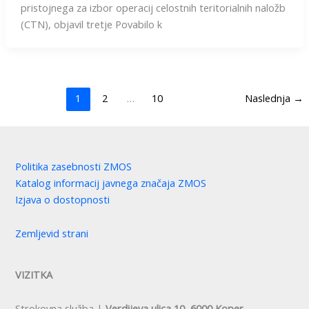
pristojnega za izbor operacij celostnih teritorialnih naložb
(CTN), objavil tretje Povabilo k
1
2
…
10
Naslednja
→
Politika zasebnosti ZMOS
Katalog informacij javnega značaja ZMOS
Izjava o dostopnosti
Zemljevid strani
VIZITKA
Strokovna služba |
Verdijeva ulica 10, 6000 Koper