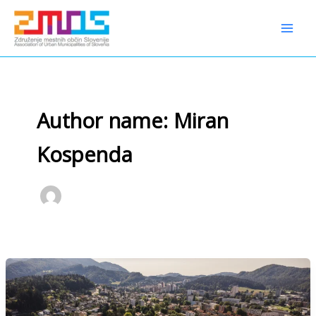
Preskoči
content
na
vsebino
Author name: Miran
Kospenda