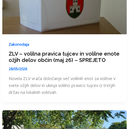
Zakonodaja
ZLV – volilna pravica tujcev in volilne enote
ožjih delov občin (maj 26) – SPREJETO
28/05/2026
Novela ZLV vrača določanje več volilnih enot za volitve v
svete ožjih delov in ukinja volilno pravico tujcev iz tretjih
držav na lokalnih volitvah.