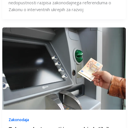
nedopustnosti razpisa zakonodajnega referenduma o
Zakonu o interventnih ukrepih za razvoj
Zakonodaja