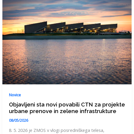
Novice
Objavljeni sta novi povabili CTN za projekte
urbane prenove in zelene infrastrukture
08/05/2026
8. 5. 2026 je ZMOS v vlogi posredniškega telesa,